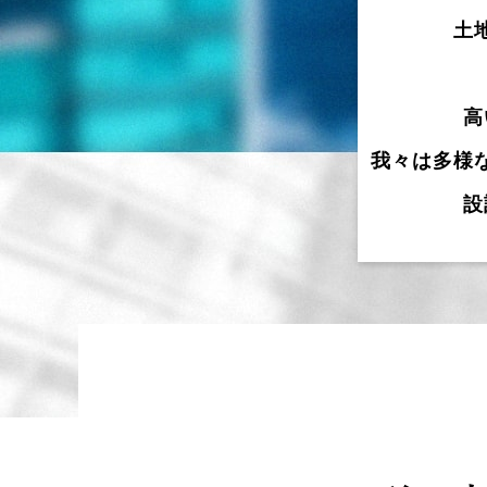
土
高
我々は多様
設