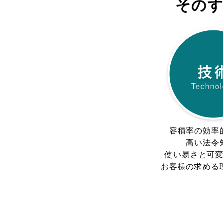
その
容積率の効率
高い法令
使い易さと可
お客様の求める