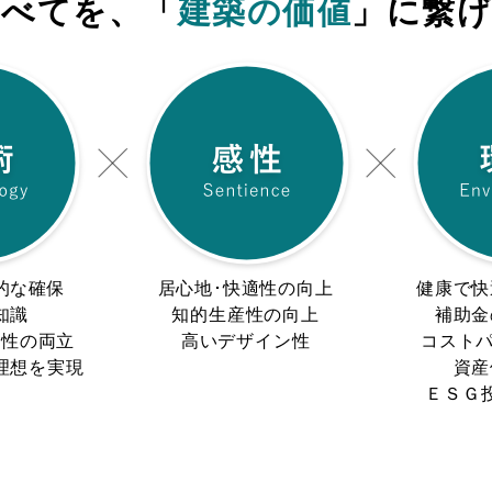
すべてを、「
建築の価値
」に繋
的な確保
居心地･快適性の向上
健康で快
知識
知的生産性の向上
補助金
変性の両立
高いデザイン性
コストパ
理想を実現
資産
ＥＳＧ